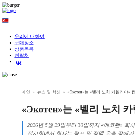
KO
우리에 대하여
구매장소
상품목록
련락처
메인
뉴스 및 혁신
«Экотен»는 «벨리 노치 카렐리야
«Экотен»는 «벨리 노
2026년 5월 29일부터 30일까지 «에코텐
전시회에서 회사는 림프 및 정맥 유출 장애가