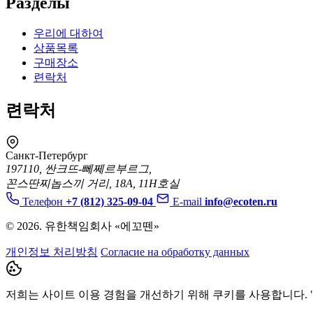
Разделы
우리에 대하여
상품목록
구매장소
련락처
련락처
Санкт-Петербург
197110, 싼크뜨-뻬쩨르부르그,
꼰스딴찌놉스끼 거리, 18A, 11H호실
Телефон
+7 (812) 325-09-04
E-mail
info@ecoten.ru
© 2026. 유한책임회사 «에꼬뗀»
개인정보 처리방침
Согласие на обработку данных
저희는 사이트 이용 경험을 개선하기 위해 쿠키를 사용합니다. 